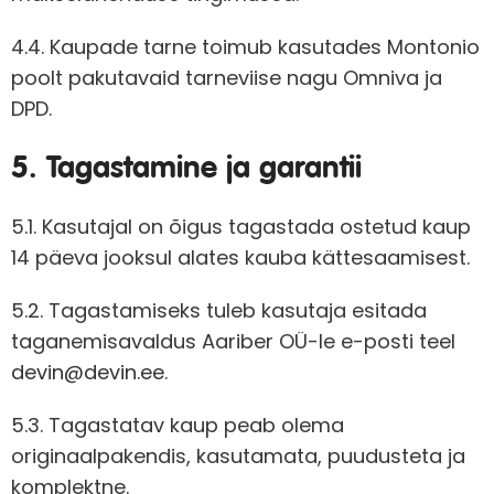
4.4. Kaupade tarne toimub kasutades Montonio
poolt pakutavaid tarneviise nagu Omniva ja
DPD.
5. Tagastamine ja garantii
5.1. Kasutajal on õigus tagastada ostetud kaup
14 päeva jooksul alates kauba kättesaamisest.
5.2. Tagastamiseks tuleb kasutaja esitada
taganemisavaldus Aariber OÜ-le e-posti teel
devin@devin.ee
.
5.3. Tagastatav kaup peab olema
originaalpakendis, kasutamata, puudusteta ja
komplektne.