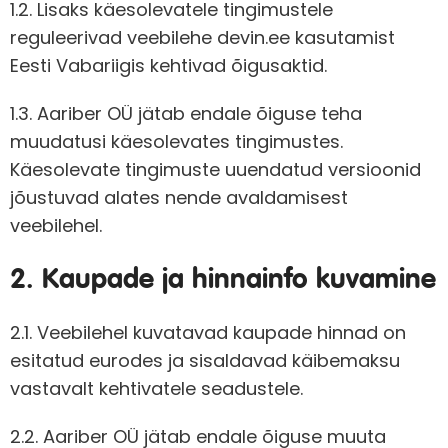
1.2. Lisaks käesolevatele tingimustele
reguleerivad veebilehe devin.ee kasutamist
Eesti Vabariigis kehtivad õigusaktid.
1.3. Aariber OÜ jätab endale õiguse teha
muudatusi käesolevates tingimustes.
Käesolevate tingimuste uuendatud versioonid
jõustuvad alates nende avaldamisest
veebilehel.
2. Kaupade ja hinnainfo kuvamine
2.1. Veebilehel kuvatavad kaupade hinnad on
esitatud eurodes ja sisaldavad käibemaksu
vastavalt kehtivatele seadustele.
2.2. Aariber OÜ jätab endale õiguse muuta