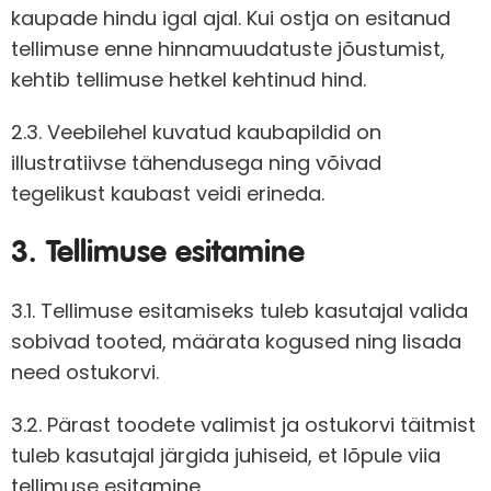
kaupade hindu igal ajal. Kui ostja on esitanud
tellimuse enne hinnamuudatuste jõustumist,
kehtib tellimuse hetkel kehtinud hind.
2.3. Veebilehel kuvatud kaubapildid on
illustratiivse tähendusega ning võivad
tegelikust kaubast veidi erineda.
3. Tellimuse esitamine
3.1. Tellimuse esitamiseks tuleb kasutajal valida
sobivad tooted, määrata kogused ning lisada
need ostukorvi.
3.2. Pärast toodete valimist ja ostukorvi täitmist
tuleb kasutajal järgida juhiseid, et lõpule viia
tellimuse esitamine.