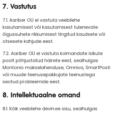
7. Vastutus
7.1. Aariber OÜ ei vastuta veebilehe
kasutamisest või kasutamisest tulenevate
õigussuhete rikkumisest tingitud kaudsete või
otsesete kahjude eest.
7.2. Aariber OÜ ei vastuta kolmandate isikute
poolt põhjustatud häirete eest, sealhulgas
Montonio makselahenduse, Omniva, SmartPosti
või muude teenusepakkujate teenustega
seotud probleemide eest.
8. Intellektuaalne omand
8.1. Kõik veebilehe devin.ee sisu, sealhulgas