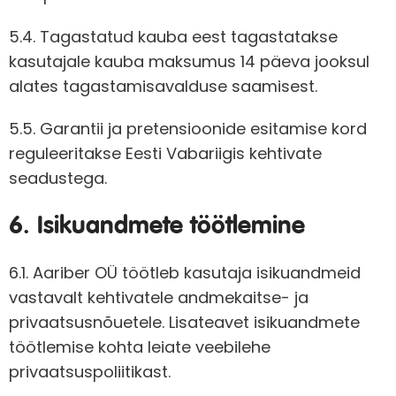
5.4. Tagastatud kauba eest tagastatakse
kasutajale kauba maksumus 14 päeva jooksul
alates tagastamisavalduse saamisest.
5.5. Garantii ja pretensioonide esitamise kord
reguleeritakse Eesti Vabariigis kehtivate
seadustega.
6. Isikuandmete töötlemine
6.1. Aariber OÜ töötleb kasutaja isikuandmeid
vastavalt kehtivatele andmekaitse- ja
privaatsusnõuetele. Lisateavet isikuandmete
töötlemise kohta leiate veebilehe
privaatsuspoliitikast.