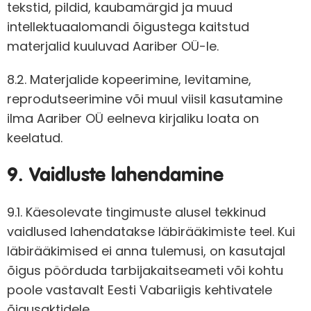
tekstid, pildid, kaubamärgid ja muud
intellektuaalomandi õigustega kaitstud
materjalid kuuluvad Aariber OÜ-le.
8.2. Materjalide kopeerimine, levitamine,
reprodutseerimine või muul viisil kasutamine
ilma Aariber OÜ eelneva kirjaliku loata on
keelatud.
9. Vaidluste lahendamine
9.1. Käesolevate tingimuste alusel tekkinud
vaidlused lahendatakse läbirääkimiste teel. Kui
läbirääkimised ei anna tulemusi, on kasutajal
õigus pöörduda tarbijakaitseameti või kohtu
poole vastavalt Eesti Vabariigis kehtivatele
õigusaktidele.