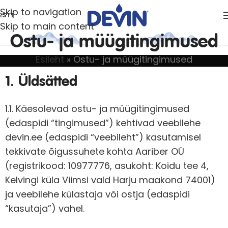
Skip to navigation
ESTI
Skip to main content
Ostu- ja müügitingimused
Esileht
»
Ostu- ja müügitingimused
1. Üldsätted
1.1. Käesolevad ostu- ja müügitingimused
(edaspidi “tingimused”) kehtivad veebilehe
devin.ee (edaspidi “veebileht”) kasutamisel
tekkivate õigussuhete kohta Aariber OÜ
(registrikood: 10977776, asukoht: Koidu tee 4,
Kelvingi küla Viimsi vald Harju maakond 74001)
ja veebilehe külastaja või ostja (edaspidi
“kasutaja”) vahel.